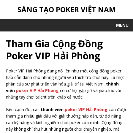
SÁNG TẠO POKER VIỆT NAM
MENU
Tham Gia Cộng Đồng
Poker VIP Hải Phòng
Poker VIP Hải Phòng đang nổi lên như một cộng đồng poker
hấp dẫn dành cho những người yêu thích trò chơi này. Là một
phần của sự phát triển văn hóa giải trí tại Việt Nam,
thành
viên
poker VIP Hải Phòng
có cơ hội gặp gỡ và giao lưu với
những tay chơi talent trên khắp cả nước.
Bên cạnh đó, các
thành viên
poker VIP Hải Phòng
còn được
tham gia nhiều giải đấu với giải thưởng hấp dẫn, từ đó nâng
cao kỹ năng và kinh nghiệm chơi poker của mình. Cộng đồng
này không chỉ thu hút những người chơi chuyên nghiệp, mà