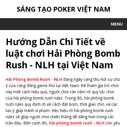
SÁNG TẠO POKER VIỆT NAM
MENU
Hướng Dẫn Chi Tiết về
luật chơi Hải Phòng Bomb
Rush - NLH tại Việt Nam
Hải Phòng Bomb Rush - NLH
đang ngày càng thu hút sự chú
ý của cộng đồng game thủ tại Việt Nam. Để tham gia trò chơi
này một cách hiệu quả, người chơi cần nắm rõ quy tắc chơi
của hải phòng bomb rush rules. Trong đó, hải phòng bomb
rush rules quy định rõ về cách đặt bom, thời gian chờ, và các
lưu ý giúp tránh vi phạm. Việc hiểu rõ hải phòng bomb rush
rules sẽ giúp người chơi chiến thắng dễ dàng hơn trong các
trận đấu. Bên cạnh đó,
hải phòng bomb rush - NLH
còn yêu